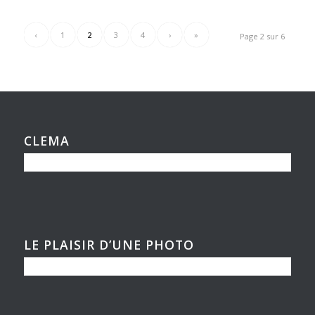
‹
1
2
3
4
›
»
Page 2 sur 6
CLEMA
LE PLAISIR D’UNE PHOTO